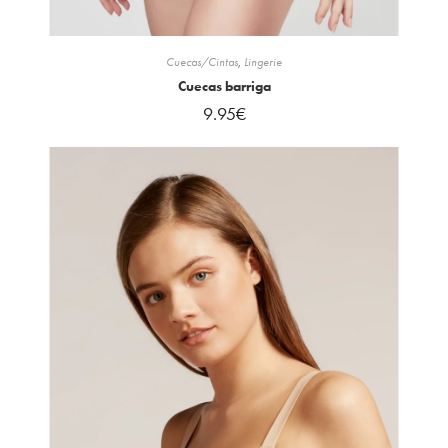
Cuecas/Cintas
,
Lingerie
Cuecas barriga
9.95
€