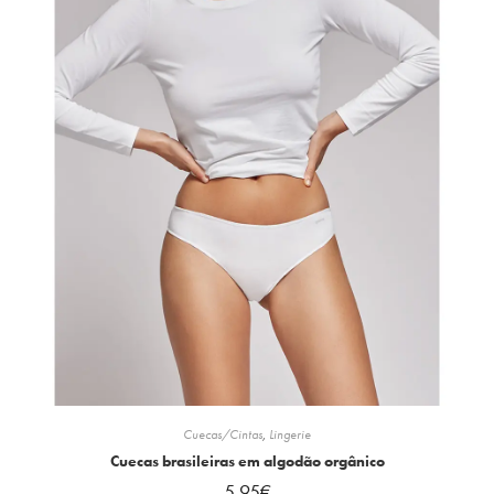
Cuecas/Cintas
,
Lingerie
Cuecas brasileiras em algodão orgânico
5.95
€