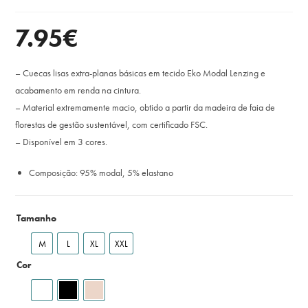
7.95
€
– Cuecas lisas extra-planas básicas em tecido Eko Modal Lenzing e
acabamento em renda na cintura.
– Material extremamente macio, obtido a partir da madeira de faia de
florestas de gestão sustentável, com certificado FSC.
– Disponível em 3 cores.
Composição: 95% modal, 5% elastano
Tamanho
M
L
XL
XXL
Cor