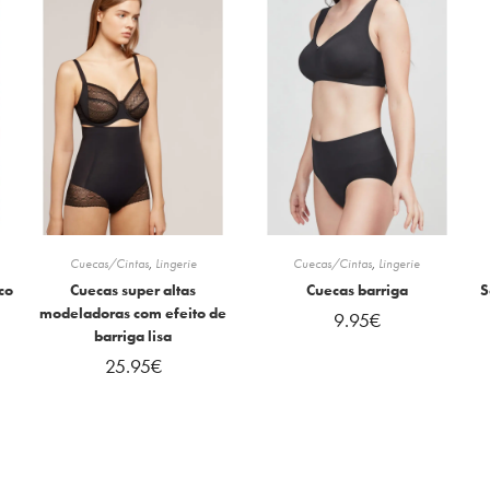
Cuecas/Cintas
,
Lingerie
Cuecas/Cintas
,
Lingerie
co
Cuecas super altas
Cuecas barriga
S
modeladoras com efeito de
9.95
€
barriga lisa
25.95
€