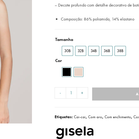
– Decote profundo com detalhe decorativo de botã
Composição: 86% poliamida, 14% elastano
Tamanho
30B
32B
34B
36B
38B
Cor
-
+
A
Etiquetas:
Cai-cai
,
Com aro
,
Com enchimento
,
Cos