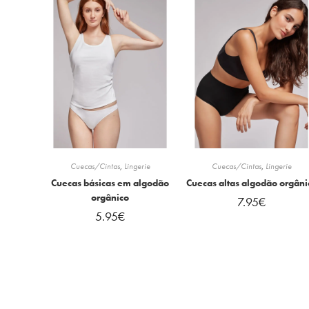
Cuecas/Cintas
,
Lingerie
Cuecas/Cintas
,
Lingerie
Cuecas básicas em algodão
Cuecas altas algodão orgâni
orgânico
7.95
€
5.95
€