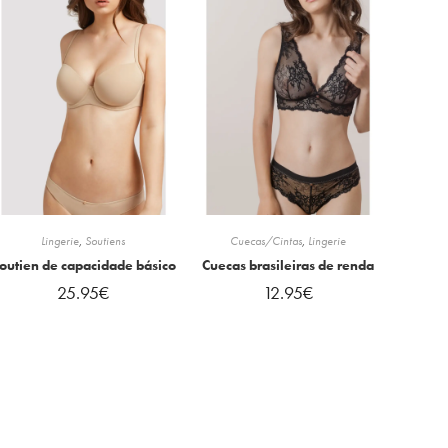
Lingerie
,
Soutiens
Cuecas/Cintas
,
Lingerie
outien de capacidade básico
Cuecas brasileiras de renda
25.95
€
12.95
€