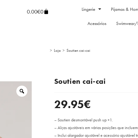
Lingerie
Pijamas & Ho
0.00
€
0
Acessórios
Swimwear/
>
Loja
>
Soutien cai-cai
Soutien cai-cai
29.95
€
– Soutien desmontável push up +1.
– Alças ajustáveis em várias posições que inclue
– Inclui alargador ajustável e acessório ajustável 