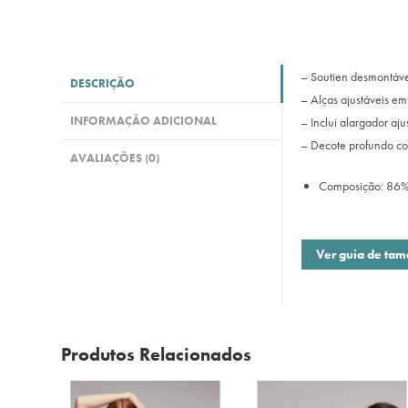
– Soutien desmontáve
DESCRIÇÃO
– Alças ajustáveis em
INFORMAÇÃO ADICIONAL
– Inclui alargador aju
– Decote profundo co
AVALIAÇÕES (0)
Composição: 86% 
Ver guia de ta
Produtos Relacionados