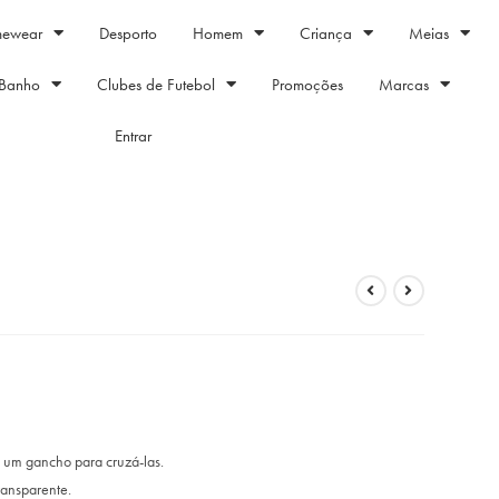
mewear
Desporto
Homem
Criança
Meias
Banho
Clubes de Futebol
Promoções
Marcas
Entrar
m um gancho para cruzá-las.
transparente.