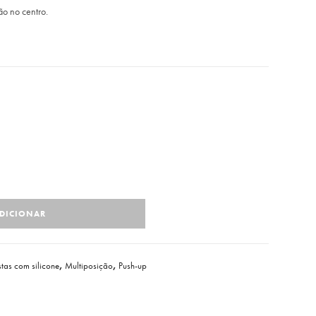
o no centro.
DICIONAR
tas com silicone
,
Multiposição
,
Push-up