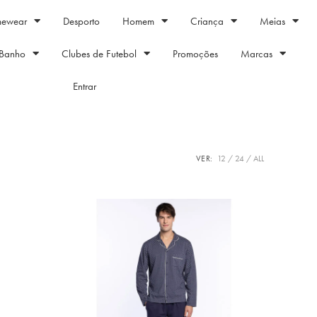
mewear
Desporto
Homem
Criança
Meias
Banho
Clubes de Futebol
Promoções
Marcas
Entrar
VER:
12
24
ALL