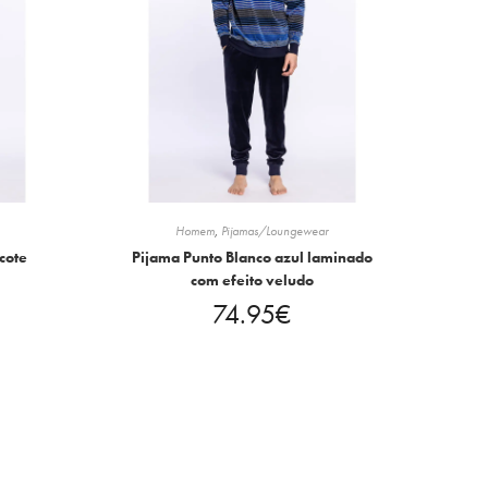
Homem
,
Pijamas/Loungewear
cote
Pijama Punto Blanco azul laminado
com efeito veludo
74.95
€