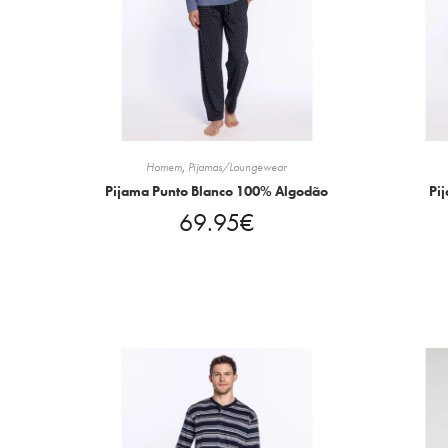
Homem
,
Pijamas/Loungewear
Pijama Punto Blanco 100% Algodão
Pi
69.95
€