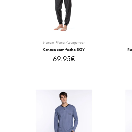
Homem
,
Pijamas/Loungewear
Casaco com fecho SOY
Ro
69.95
€