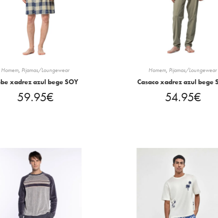
Homem
,
Pijamas/Loungewear
Homem
,
Pijamas/Loungewear
be xadrez azul bege SOY
Casaco xadrez azul bege
59.95
€
54.95
€