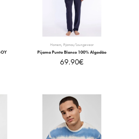
Homem
,
Pijamas/Loungewear
 SOY
Pijama Punto Blanco 100% Algodão
69.90
€