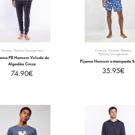
Homem
,
Pijamas/Loungewear
Criança
,
Homem
,
Pijamas
,
Pijamas/Loungewear
jama PB Homem Veludo de
Pijama Homem estampado 
Algodão Cinza
35.95
€
74.90
€