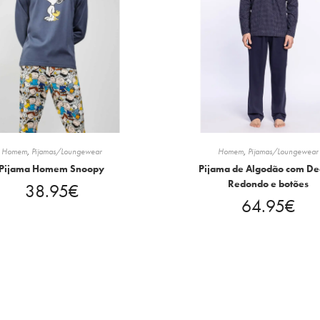
Homem
,
Pijamas/Loungewear
Homem
,
Pijamas/Loungewear
Pijama Homem Snoopy
Pijama de Algodão com De
Redondo e botões
38.95
€
64.95
€