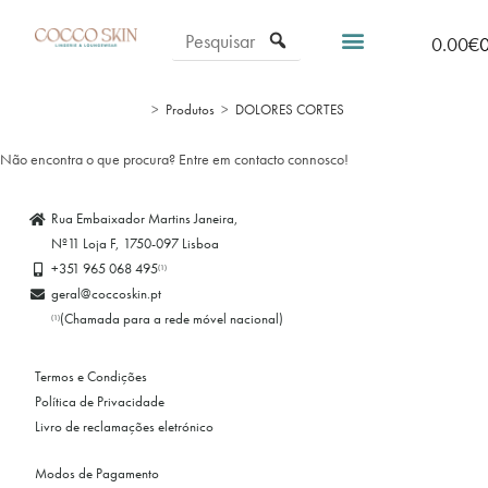
0.00
€
>
Produtos
>
DOLORES CORTES
Não encontra o que procura? Entre em contacto connosco!
Rua Embaixador Martins Janeira,
Nº11 Loja F, 1750-097 Lisboa
+351 965 068 495
(1)
geral@coccoskin.pt
(Chamada para a rede móvel nacional)
(1)
Termos e Condições
Política de Privacidade
Livro de reclamações eletrónico
Modos de Pagamento