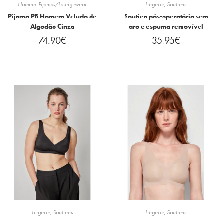
Homem
,
Pijamas/Loungewear
Lingerie
,
Soutiens
Pijama PB Homem Veludo de
Soutien pós-operatório sem
Algodão Cinza
aro e espuma removível
74.90
€
35.95
€
Lingerie
,
Soutiens
Lingerie
,
Soutiens