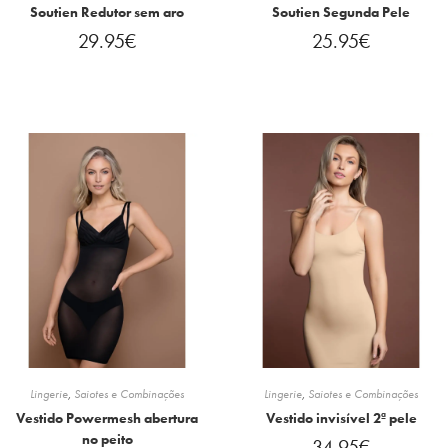
Soutien Redutor sem aro
Soutien Segunda Pele
29.95
€
25.95
€
Lingerie
,
Saiotes e Combinações
Lingerie
,
Saiotes e Combinações
Vestido Powermesh abertura
Vestido invisível 2ª pele
no peito
34.95
€