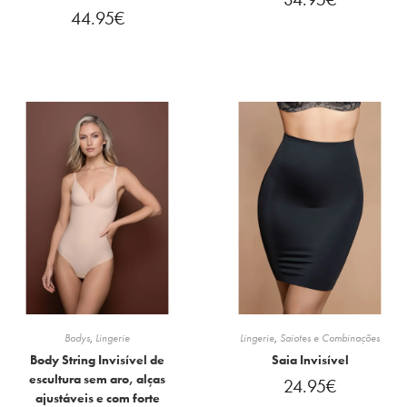
44.95
€
Bodys
,
Lingerie
Lingerie
,
Saiotes e Combinações
Body String Invisível de
Saia Invisível
escultura sem aro, alças
24.95
€
ajustáveis e com forte