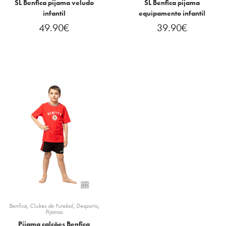
SL Benfica pijama veludo
SL Benfica pijama
infantil
equipamento infantil
49.90
€
39.90
€
Benfica
,
Clubes de Futebol
,
Desporto
,
Pijamas
Pijama calções Benfica