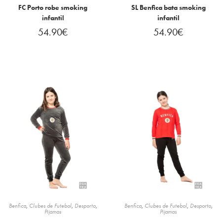
FC Porto robe smoking
SL Benfica bata smoking
infantil
infantil
54.90
€
54.90
€
Benfica
,
Clubes de Futebol
,
Desporto
,
Benfica
,
Clubes de Futebol
,
Desporto
,
Pijamas
Pijamas