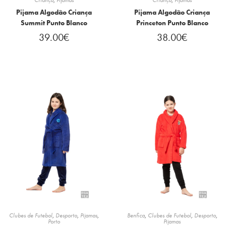
Pijama Algodão Criança
Pijama Algodão Criança
Summit Punto Blanco
Princeton Punto Blanco
39.00
€
38.00
€
Clubes de Futebol
,
Desporto
,
Pijamas
,
Benfica
,
Clubes de Futebol
,
Desporto
,
Porto
Pijamas