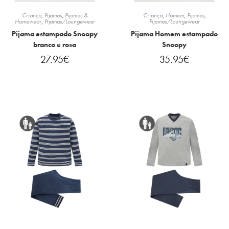
Criança
,
Pijamas
,
Pijamas &
Criança
,
Homem
,
Pijamas
,
Homewear
,
Pijamas/Loungewear
Pijamas/Loungewear
Pijama estampado Snoopy
Pijama Homem estampado
branco e rosa
Snoopy
27.95
€
35.95
€