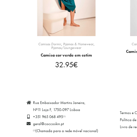
Camisas Dormir
,
Pijamas & Homewear
,
Cam
Pijamas/Loungewear
Camis
Camisa cor verde em cetim
32.95
€
Rua Embaixador Martins Janeira,
Nº11 Loja F, 1750-097 Lisboa
Termos e 
+351 965 068 495
(1)
Política d
geral@coccoskin.pt
Livro de r
(Chamada para a rede móvel nacional)
(1)