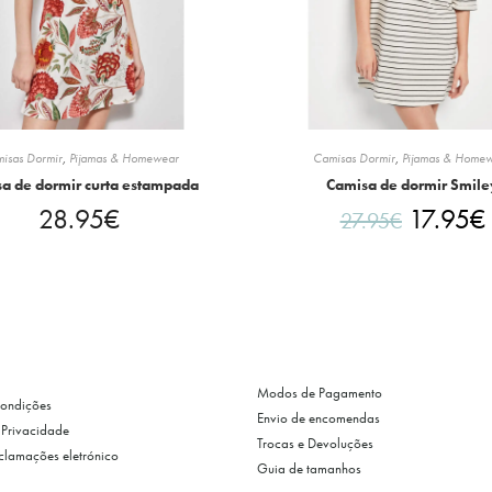
isas Dormir
,
Pijamas & Homewear
Camisas Dormir
,
Pijamas & Home
a de dormir curta estampada
Camisa de dormir Smile
28.95
€
17.95
€
27.95
€
Modos de Pagamento
Condições
Envio de encomendas
e Privacidade
Trocas e Devoluções
eclamações eletrónico
Guia de tamanhos