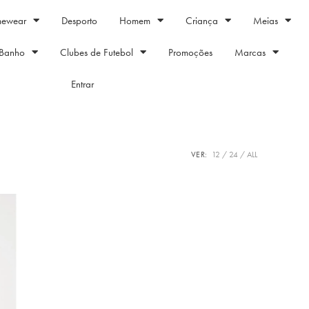
mewear
Desporto
Homem
Criança
Meias
Banho
Clubes de Futebol
Promoções
Marcas
Entrar
VER:
12
24
ALL