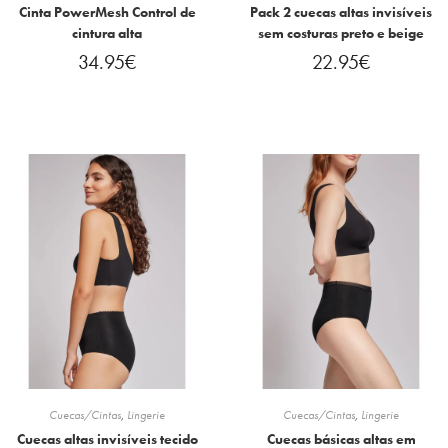
Cinta PowerMesh Control de
Pack 2 cuecas altas invisíveis
cintura alta
sem costuras preto e beige
34.95
€
22.95
€
Cuecas/Cintas
,
Lingerie
Cuecas/Cintas
,
Lingerie
Cuecas altas invisíveis tecido
Cuecas básicas altas em