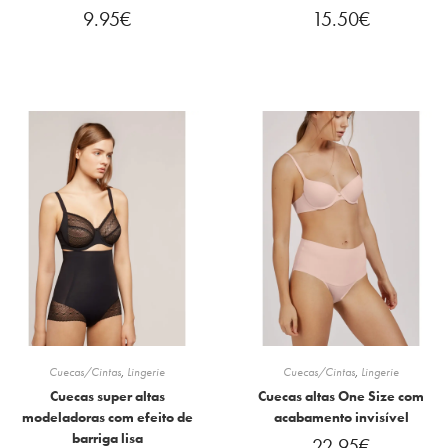
9.95
€
15.50
€
Cuecas/Cintas
,
Lingerie
Cuecas/Cintas
,
Lingerie
Cuecas super altas
Cuecas altas One Size com
modeladoras com efeito de
acabamento invisível
barriga lisa
22.95
€