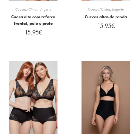
Cuecas/Cintas
,
Lingerie
Cuecas/Cintas
,
Lingerie
Cueca alta com reforço
Cuecas altas de renda
frontal, pele e preto
15.95
€
15.95
€