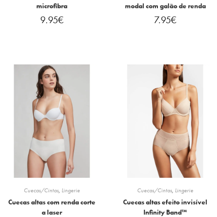
microfibra
modal com galão de renda
9.95
€
7.95
€
Cuecas/Cintas
,
Lingerie
Cuecas/Cintas
,
Lingerie
Cuecas altas com renda corte
Cuecas altas efeito invisível
a laser
Infinity Band™