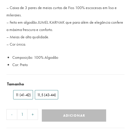
– Caixa de 3 pares de meias curtas de Fios 100% escocesas em liso e
mileraies.
– Feito em algodão JUMEL KARNAK que para além de elegância confere
a máxima frescura e conforto.
– Meias de alta qualidade.
– Cor única.
Composição: 100% Algodão
Cor: Preto
Tamanho
11 (41-42)
11,5 (43-44)
-
+
ADICIONAR