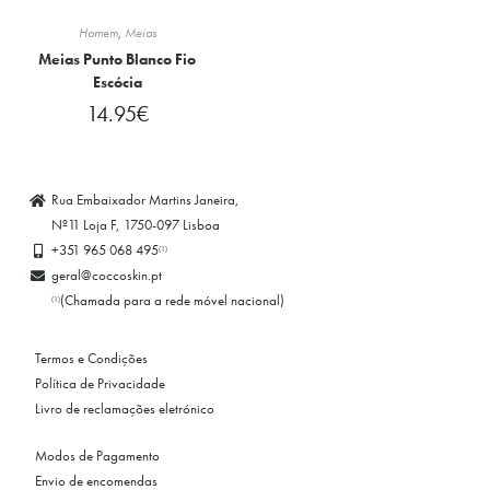
Homem
,
Meias
Meias Punto Blanco Fio
Escócia
14.95
€
Rua Embaixador Martins Janeira,
Nº11 Loja F, 1750-097 Lisboa
+351 965 068 495
(1)
geral@coccoskin.pt
(Chamada para a rede móvel nacional)
(1)
Termos e Condições
Política de Privacidade
Livro de reclamações eletrónico
Modos de Pagamento
Envio de encomendas