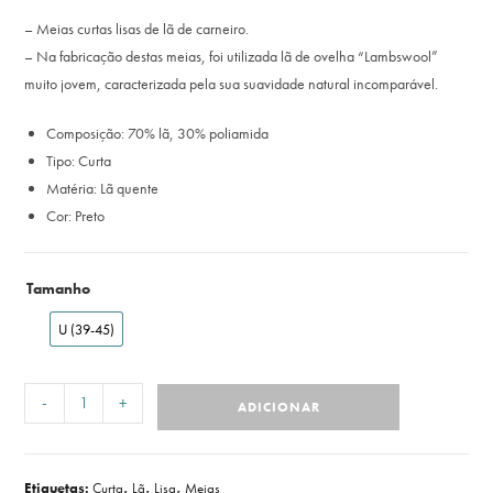
– Meias curtas lisas de lã de carneiro.
– Na fabricação destas meias, foi utilizada lã de ovelha “Lambswool”
muito jovem, caracterizada pela sua suavidade natural incomparável.
Composição: 70% lã, 30% poliamida
Tipo: Curta
Matéria: Lã quente
Cor: Preto
Tamanho
U (39-45)
-
+
ADICIONAR
Etiquetas:
Curta
,
Lã
,
Lisa
,
Meias