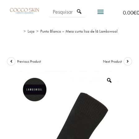
0.00
€
>
Loja
>
Punto Blanco – Meia curta lisa de lã Lambswool
Previous Product
Next Product