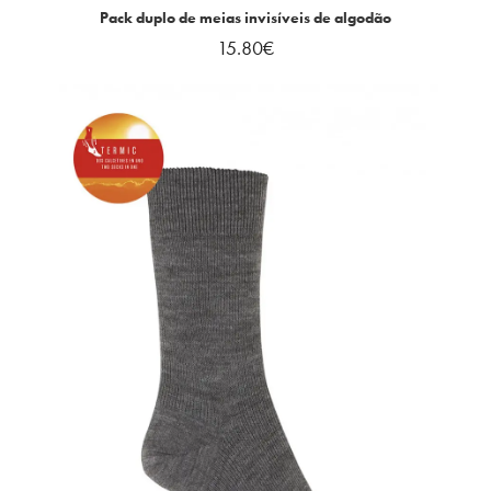
Pack duplo de meias invisíveis de algodão
15.80
€