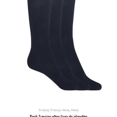
Criança
,
Criança
,
Meias
,
Meias
Pack 3 meias altas lisas de algodão