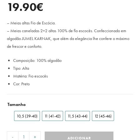
19.90
€
– Meias altas Fio de Escócia.
– Meias caneladas 2×2 altas 100% de fio escocês. Confeccionado em
algodão JUMEL KARNAK, que além da elegância lhe confere o máximo
de frescor e conforto.
Composição: 100% algodão
Tipo: Alta
Matéria: Fio escocês
Cor: Preto
Tamanho
10,5 (39-40)
11 (41-42)
11,5 (43-44)
12 (45-46)
-
+
ADICIONAR