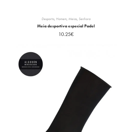
Desporto
,
Homem
,
Meias
,
Senhora
Meia desportiva especial Padel
10.25
€