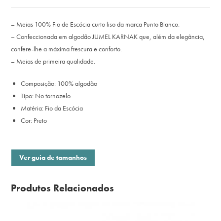
– Meias 100% Fio de Escócia curto liso da marca Punto Blanco.
– Confeccionada em algodão JUMEL KARNAK que, além da elegância,
confere-lhe a máxima frescura e conforto.
– Meias de primeira qualidade.
Composição: 100% algodão
Tipo: No tornozelo
Matéria: Fio da Escócia
Cor: Preto
Ver guia de tamanhos
Produtos Relacionados