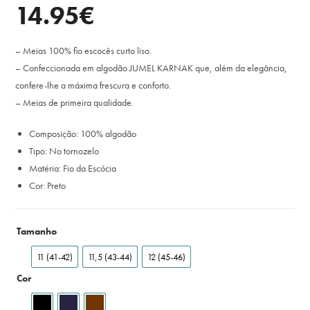
14.95
€
– Meias 100% fio escocês curto liso.
– Confeccionada em algodão JUMEL KARNAK que, além da elegância,
confere-lhe a máxima frescura e conforto.
– Meias de primeira qualidade.
Composição: 100% algodão
Tipo: No tornozelo
Matéria: Fio da Escócia
Cor: Preto
Tamanho
11 (41-42)
11,5 (43-44)
12 (45-46)
Cor