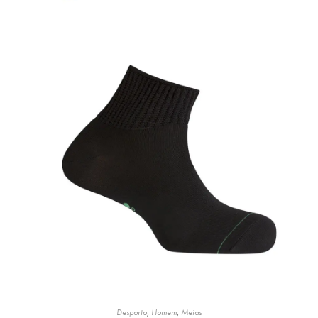
Desporto
,
Homem
,
Meias