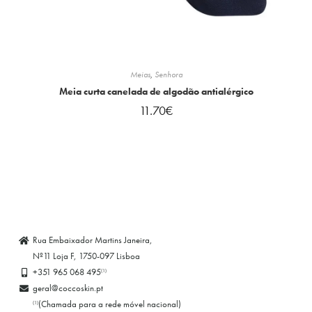
Meias
,
Senhora
Meia curta canelada de algodão antialérgico
11.70
€
Rua Embaixador Martins Janeira,
Nº11 Loja F, 1750-097 Lisboa
+351 965 068 495
(1)
geral@coccoskin.pt
(Chamada para a rede móvel nacional)
(1)