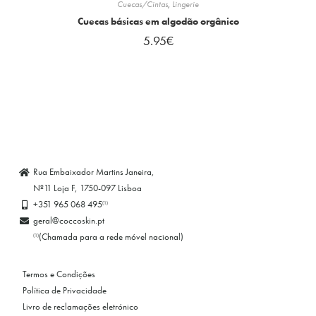
Cuecas/Cintas
,
Lingerie
Cuecas básicas em algodão orgânico
5.95
€
Rua Embaixador Martins Janeira,
Nº11 Loja F, 1750-097 Lisboa
+351 965 068 495
(1)
geral@coccoskin.pt
(Chamada para a rede móvel nacional)
(1)
Termos e Condições
Política de Privacidade
Livro de reclamações eletrónico