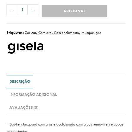
-
+
ADICIONAR
Etiquetas:
Cai-cai
,
Com aro
,
Com enchimento
,
Multiposição
DESCRIÇÃO
INFORMAÇÃO ADICIONAL
AVALIAÇÕES (0)
– Soutien Jacquard com aros e acolchoado com alças removíveis e copas
contrastantes.