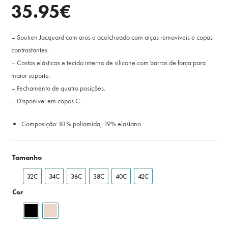
35.95
€
– Soutien Jacquard com aros e acolchoado com alças removíveis e copas
contrastantes.
– Costas elásticas e tecido interno de silicone com barras de força para
maior suporte.
– Fechamento de quatro posições.
– Disponível em copos C.
Composição: 81% poliamida, 19% elastano
Tamanho
32C
34C
36C
38C
40C
42C
Cor