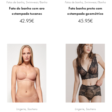
Fatos de banho
,
Swimwear/Banho
Fatos de banho
,
Swimwear/Banho
Fato de banho sem aro
Fato banho preto com
estampado tucanos
estampado geométrico
42.95
€
45.95
€
Lingerie
,
Soutiens
Lingerie
,
Soutiens