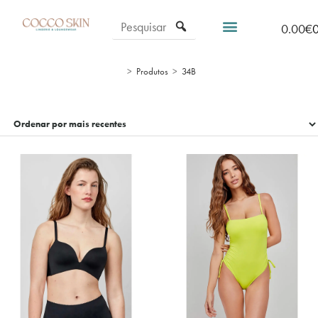
0.00
€
>
Produtos
>
34B