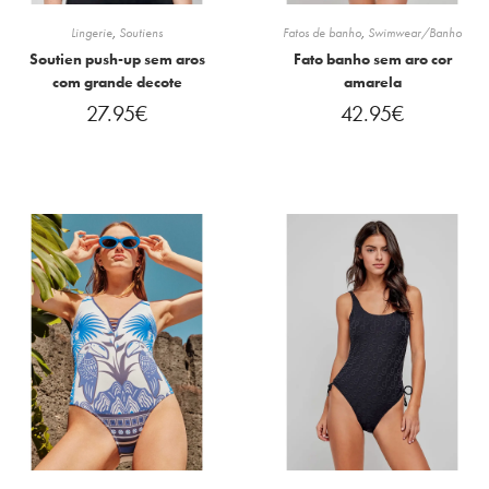
Lingerie
,
Soutiens
Fatos de banho
,
Swimwear/Banho
Soutien push-up sem aros
Fato banho sem aro cor
com grande decote
amarela
27.95
€
42.95
€