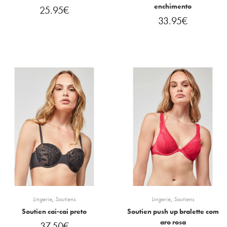
enchimento
25.95
€
33.95
€
Lingerie
,
Soutiens
Lingerie
,
Soutiens
Soutien cai-cai preto
Soutien push up bralette com
aro rosa
37.50
€