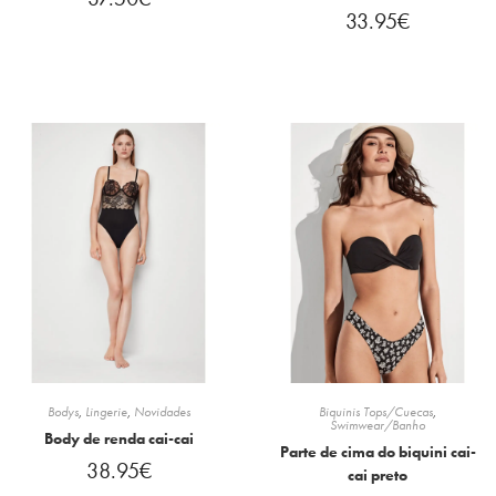
33.95
€
Bodys
,
Lingerie
,
Novidades
Biquinis Tops/Cuecas
,
Swimwear/Banho
Body de renda cai-cai
Parte de cima do biquini cai-
38.95
€
cai preto