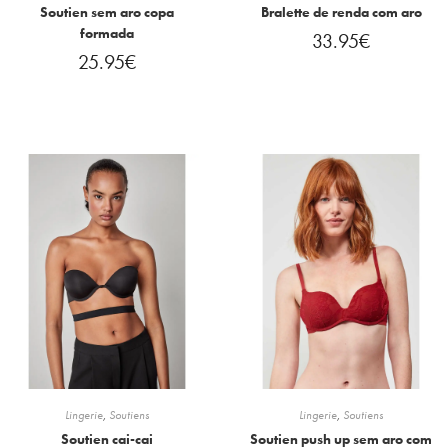
Soutien sem aro copa
Bralette de renda com aro
formada
33.95
€
25.95
€
Lingerie
,
Soutiens
Lingerie
,
Soutiens
Soutien cai-cai
Soutien push up sem aro com