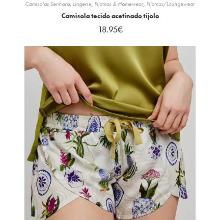
Camisolas Senhora
,
Lingerie
,
Pijamas & Homewear
,
Pijamas/Loungewear
Camisola tecido acetinado tijolo
18.95
€