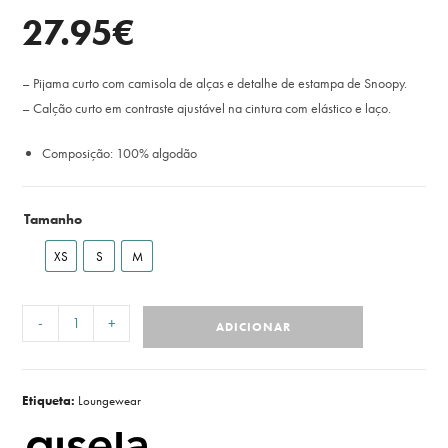
27.95
€
– Pijama curto com camisola de alças e detalhe de estampa de Snoopy.
– Calção curto em contraste ajustável na cintura com elástico e laço.
Composição: 100% algodão
Tamanho
XS
S
M
-
+
ADICIONAR
Etiqueta:
Loungewear