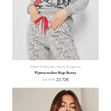
Pijamas & Homewear
,
Pijamas/Loungewear
Pijama mulher Bugs Bunny
34.95
€
22.72
€