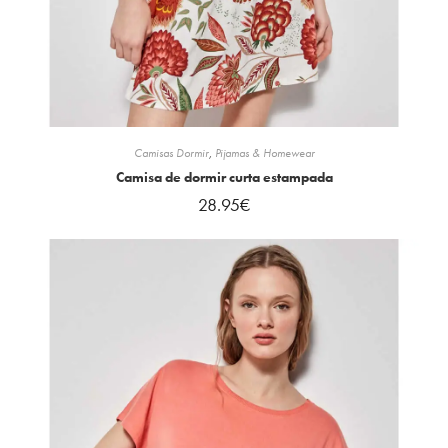
Camisas Dormir
,
Pijamas & Homewear
Camisa de dormir curta estampada
28.95
€