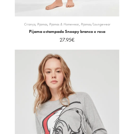
Criança
,
Pijamas
,
Pijamas & Homewear
,
Pijamas/Loungewear
Pijama estampado Snoopy branco e rosa
27.95
€