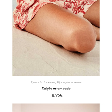
Pijamas & Homewear
,
Pijamas/Loungewear
Calção estampado
18.95
€