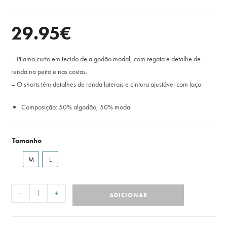
29.95
€
– Pijama curto em tecido de algodão modal, com regata e detalhe de
renda no peito e nas costas.
– O shorts têm detalhes de renda laterais e cintura ajustável com laço.
Composição: 50% algodão, 50% modal
Tamanho
M
L
-
+
ADICIONAR