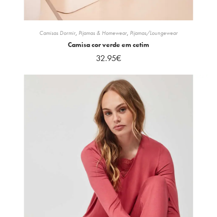
Camisas Dormir
,
Pijamas & Homewear
,
Pijamas/Loungewear
Camisa cor verde em cetim
32.95
€