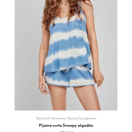
Pijamas & Homewear
,
Pijamas/Loungewear
Pijama curto Snoopy algodão