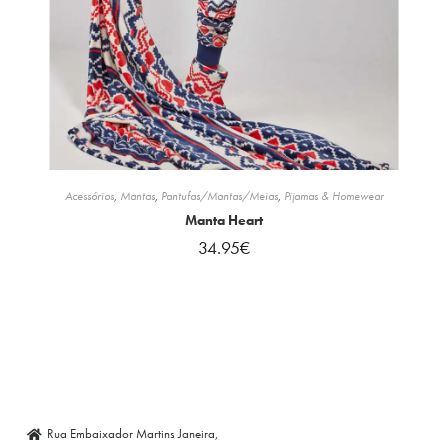
Acessórios
,
Mantas
,
Pantufas/Mantas/Meias
,
Pijamas & Homewear
Manta Heart
34.95
€
Rua Embaixador Martins Janeira,