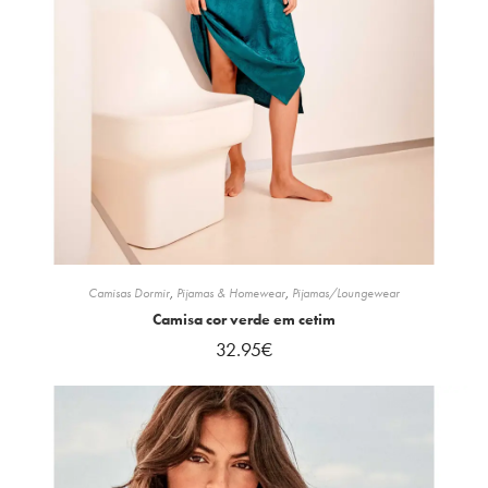
Camisas Dormir
,
Pijamas & Homewear
,
Pijamas/Loungewear
Camisa cor verde em cetim
32.95
€