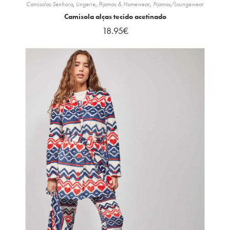
Camisolas Senhora
,
Lingerie
,
Pijamas & Homewear
,
Pijamas/Loungewear
Camisola alças tecido acetinado
18.95
€