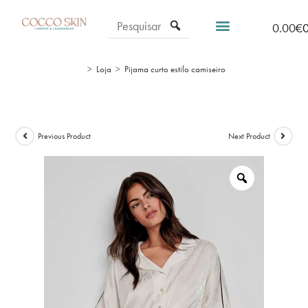
0.00
€
>
Loja
>
Pijama curto estilo camiseiro
Previous Product
Next Product