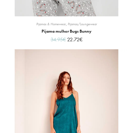
Pijamas & Homewear
,
Pijamas/Loungewear
Pijama mulher Bugs Bunny
34.95
€
22.72
€