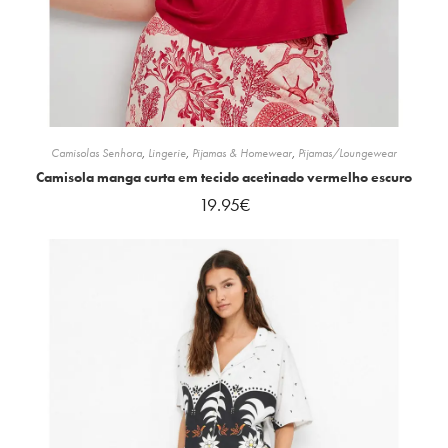
Camisolas Senhora
,
Lingerie
,
Pijamas & Homewear
,
Pijamas/Loungewear
Camisola manga curta em tecido acetinado vermelho escuro
19.95
€