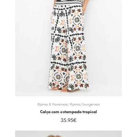
Pijamas & Homewear
,
Pijamas/Loungewear
Calça com estampado tropical
35.95
€