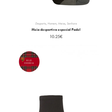
Desporto
,
Homem
,
Meias
,
Senhora
Meia desportiva especial Padel
10.25
€