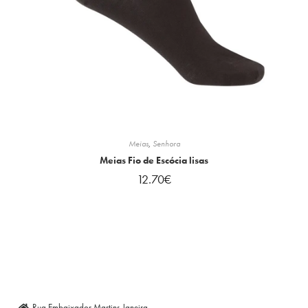
Meias
,
Senhora
Meias Fio de Escócia lisas
12.70
€
Rua Embaixador Martins Janeira,