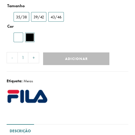
Tamanho
35/38
39/42
43/46
Cor
-
+
ADICIONAR
Etiqueta:
Meias
DESCRIÇÃO