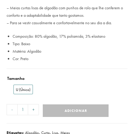
– Meias curtas lisas de algodão com punhos de rolo que lhe conferem o
conforto e a adaptabilidade que tanto gostamos.
– Para se vestir casualmente e confortavelmente no seu dia a dia.
Composição: 80% algodão, 17% poliamida, 3% elastano
Tipo: Baixo
Matéria: Algodão
Cor: Preto
Tamanho
U (Único)
-
+
ADICIONAR
Etiquetas:
Algodão
,
Curta
,
Lisa
,
Meias