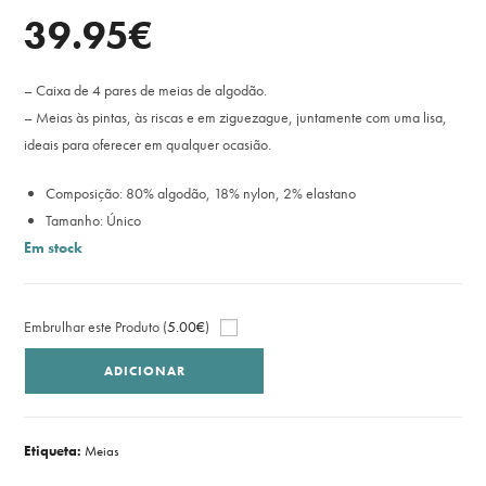
39.95
€
– Caixa de 4 pares de meias de algodão.
– Meias às pintas, às riscas e em ziguezague, juntamente com uma lisa,
ideais para oferecer em qualquer ocasião.
Composição: 80% algodão, 18% nylon, 2% elastano
Tamanho: Único
Em stock
Embrulhar este Produto (
5.00
€
)
ADICIONAR
Etiqueta:
Meias