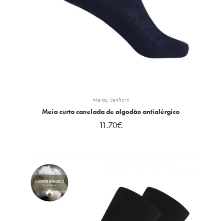
Meias
,
Senhora
Meia curta canelada de algodão antialérgico
11.70
€