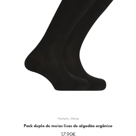
Homem
,
Meias
Pack duplo de meias lisas de algodão orgânico
17.90
€