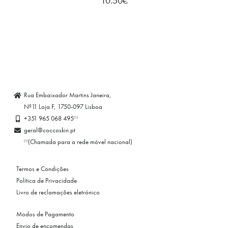
10.50
€
Rua Embaixador Martins Janeira,
Nº11 Loja F, 1750-097 Lisboa
+351 965 068 495
(1)
geral@coccoskin.pt
(Chamada para a rede móvel nacional)
(1)
Termos e Condições
Política de Privacidade
Livro de reclamações eletrónico
Modos de Pagamento
Envio de encomendas