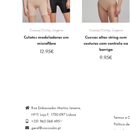
Cuecas/Cintas
,
Lingerie
Cuecas/Cintas
,
Lingerie
Culotes modeladoras em
Cuecas altas string sem
microfibra
costuras com controlo na
barriga
12.95
€
9.95
€
Rua Embaixador Martins Janeira,
Nº11 Loja F, 1750-097 Lisboa
Termos e 
+351 965 068 495
(1)
Política d
geral@coccoskin.pt