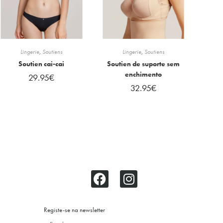
Lingerie
,
Soutiens
Lingerie
,
Soutiens
Soutien cai-cai
Soutien de suporte sem
enchimento
29.95
€
32.95
€
Registe-se na newsletter