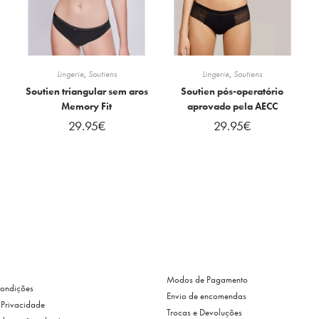
Lingerie
,
Soutiens
Lingerie
,
Soutiens
Soutien triangular sem aros
Soutien pós-operatório
Memory Fit
aprovado pela AECC
29.95
€
29.95
€
Modos de Pagamento
Condições
Envio de encomendas
e Privacidade
Trocas e Devoluções