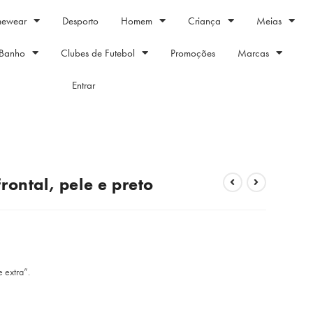
mewear
Desporto
Homem
Criança
Meias
Banho
Clubes de Futebol
Promoções
Marcas
Entrar
rontal, pele e preto
 extra”.