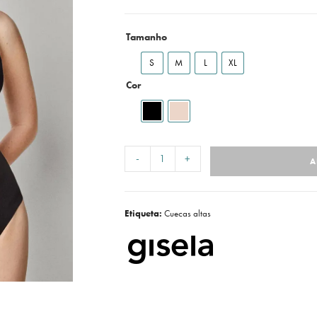
Tamanho
S
M
L
XL
Cor
-
+
A
Etiqueta:
Cuecas altas