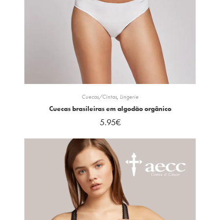
Cuecas/Cintas
,
Lingerie
Cuecas brasileiras em algodão orgânico
5.95
€