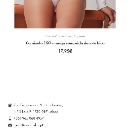
Camisolas Senhora
,
Lingerie
Camisola EKO manga comprida decote bico
17.95
€
Rua Embaixador Martins Janeira,
Nº11 Loja F, 1750-097 Lisboa
+351 965 068 495
(1)
geral@coccoskin.pt