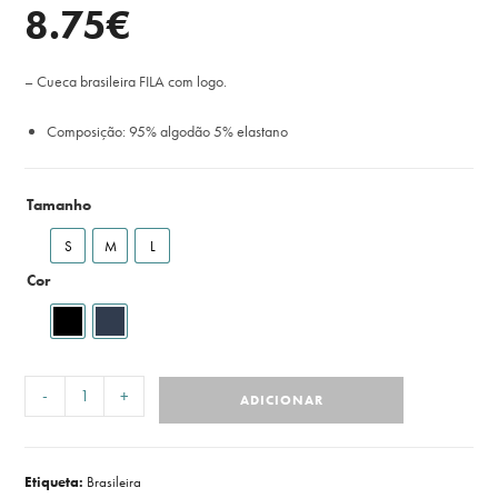
8.75
€
– Cueca brasileira FILA com logo.
Composição: 95% algodão 5% elastano
Tamanho
S
M
L
Cor
-
+
ADICIONAR
Etiqueta:
Brasileira