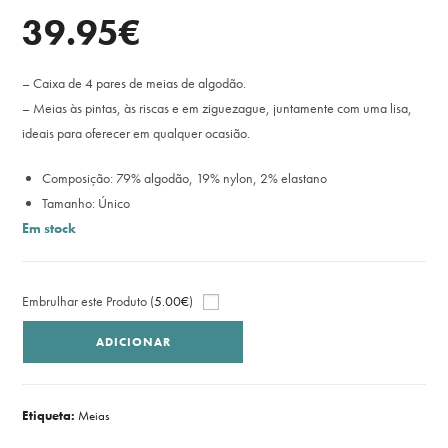
39.95
€
– Caixa de 4 pares de meias de algodão.
– Meias às pintas, às riscas e em ziguezague, juntamente com uma lisa,
ideais para oferecer em qualquer ocasião.
Composição: 79% algodão, 19% nylon, 2% elastano
Tamanho: Único
Em stock
Embrulhar este Produto (
5.00
€
)
ADICIONAR
Etiqueta:
Meias