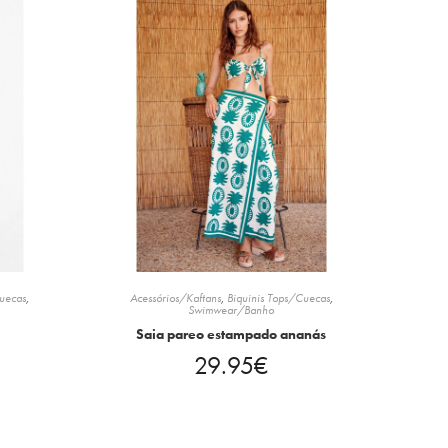
Cuecas
,
Acessórios/Kaftans
,
Biquinis Tops/Cuecas
,
Swimwear/Banho
Saia pareo estampado ananás
29.95
€