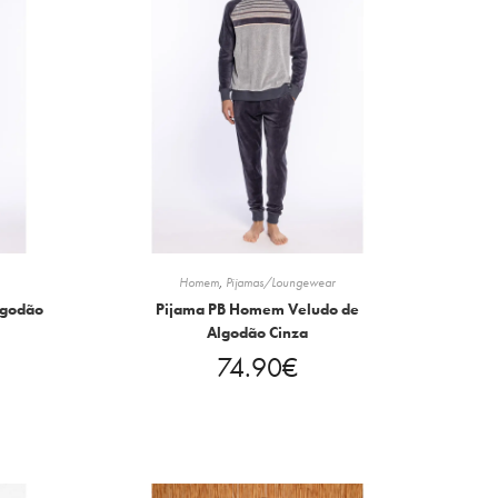
Homem
,
Pijamas/Loungewear
lgodão
Pijama PB Homem Veludo de
Algodão Cinza
74.90
€