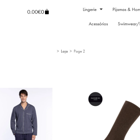
Lingerie
Pijamas & Ho
0.00
€
0
Acessórios
Swimwear/
>
Loja
>
Page 2