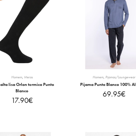
Homem
,
Meias
Homem
,
Pijamas/Loungewear
alta lisa Orlon termico Punto
Pijama Punto Blanco 100% A
Blanco
69.95
€
17.90
€