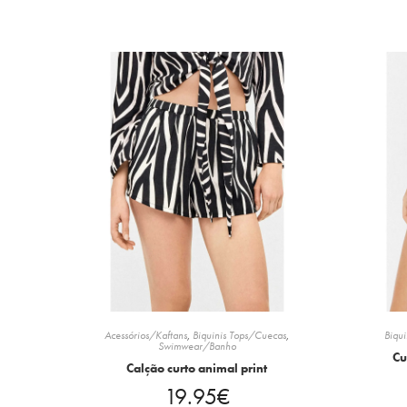
Acessórios/Kaftans
,
Biquinis Tops/Cuecas
,
Biqu
Swimwear/Banho
Cu
Calção curto animal print
19.95
€