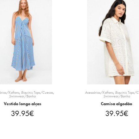
órios/Kaftans
,
Biquinis Tops/Cuecas
,
Acessórios/Kaftans
,
Biquinis Tops/
Swimwear/Banho
Swimwear/Banho
Vestido longo alças
Camisa algodão
39.95
€
39.95
€