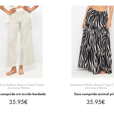
órios/Kaftans
,
Biquinis Tops/Cuecas
,
Acessórios/Kaftans
,
Biquinis Tops/
Swimwear/Banho
Swimwear/Banho
 comprida em tecido bordado
Saia comprida animal pri
35.95
€
35.95
€