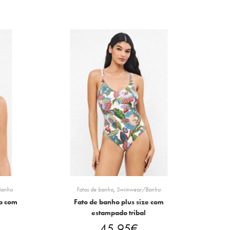
Banho
Fatos de banho
,
Swimwear/Banho
up com
Fato de banho plus size com
estampado tribal
45.95
€