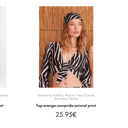
Cuecas
,
Acessórios/Kaftans
,
Biquinis Tops/Cuecas
,
Swimwear/Banho
nt
Top manga comprida animal print
25.95
€