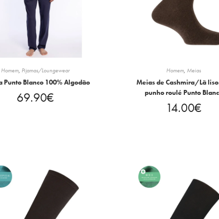
Homem
,
Pijamas/Loungewear
Homem
,
Meias
a Punto Blanco 100% Algodão
Meias de Cashmira/Lã liso
punho roulé Punto Blan
69.90
€
14.00
€