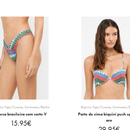
inis Tops/Cuecas
,
Swimwear/Banho
Biquinis Tops/Cuecas
,
Swimwear/
eca brasileira com corte V
Parte de cima biquini push 
aro
15.95
€
29.95
€