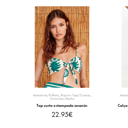
Acessórios/Kaftans
,
Biquinis Tops/Cuecas
,
Acess
Swimwear/Banho
Top curto estampado ananás
Calça
22.95
€