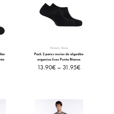
Homem
,
Meias
dão
Pack 2 pares meias de algodão
nto
organico lisos Punto Blanco
13.90
€
–
31.95
€