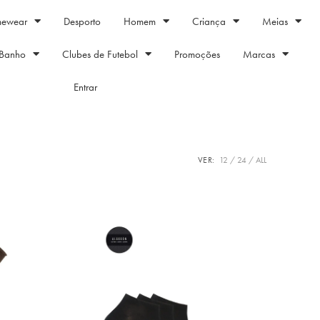
mewear
Desporto
Homem
Criança
Meias
Banho
Clubes de Futebol
Promoções
Marcas
Entrar
VER:
12
24
ALL