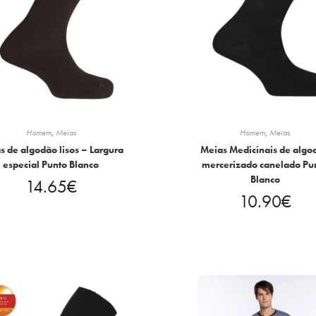
Homem
,
Meias
Homem
,
Meias
s de algodão lisos – Largura
Meias Medicinais de algo
especial Punto Blanco
mercerizado canelado Pu
Blanco
14.65
€
10.90
€