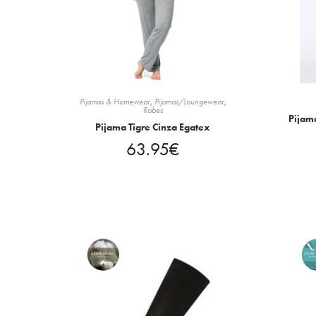
Pijamas & Homewear
,
Pijamas/Loungewear
,
Robes
Pijam
Pijama Tigre Cinza Egatex
63.95
€