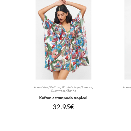
Acessórios/Kaftans
,
Biquinis Tops/Cuecas
,
Acess
Swimwear/Banho
Kaftan estampado tropical
32.95
€