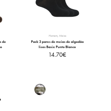
Homem
,
Meias
s de
Pack 3 pares de meias de algodão
co
lisos Basix Punto Blanco
14.70
€