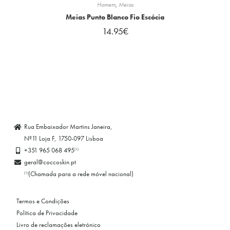
Homem
,
Meias
Meias Punto Blanco Fio Escócia
14.95
€
Rua Embaixador Martins Janeira,
Nº11 Loja F, 1750-097 Lisboa
+351 965 068 495
(1)
geral@coccoskin.pt
(Chamada para a rede móvel nacional)
(1)
Termos e Condições
Política de Privacidade
Livro de reclamações eletrónico