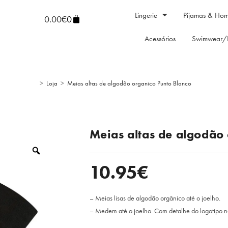
Lingerie
Pijamas & Ho
0.00
€
0
Acessórios
Swimwear/
>
Loja
>
Meias altas de algodão organico Punto Blanco
Meias altas de algodão
10.95
€
– Meias lisas de algodão orgânico até o joelho.
– Medem até o joelho. Com detalhe do logotipo n