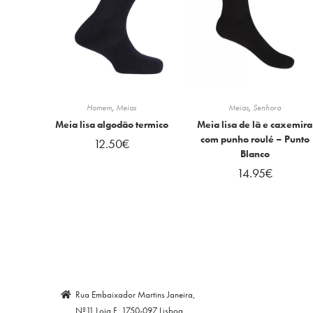
Homem
,
Meias
Meias
,
Senhora
Meia lisa algodão termico
Meia lisa de lã e caxemira
com punho roulé – Punto
12.50
€
Blanco
14.95
€
Rua Embaixador Martins Janeira,
Nº11 Loja F, 1750-097 Lisboa