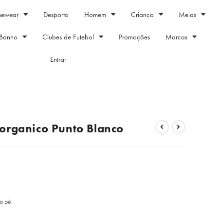
mewear
Desporto
Homem
Criança
Meias
Banho
Clubes de Futebol
Promoções
Marcas
Entrar
 organico Punto Blanco
o pé.