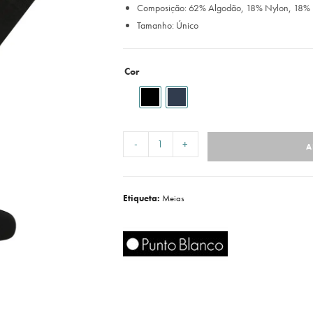
Composição: 62% Algodão, 18% Nylon, 18% Po
Tamanho: Único
Cor
-
+
A
Etiqueta:
Meias