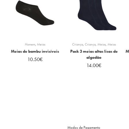
Homem
,
Meias
Criança
,
Criança
,
Meias
,
Meias
Meias de bambu invisíveis
Pack 3 meias altas lisas de
M
algodão
10.50
€
14.00
€
Modos de Pagamento