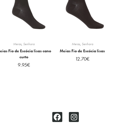
Meias
,
Senhora
Meias
,
Senhora
eias Fio de Escócia lisas cano
Meias Fio de Escócia lisas
curto
12.70
€
9.95
€