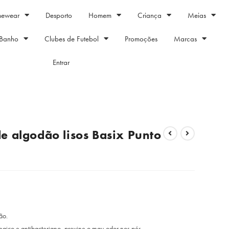
mewear
Desporto
Homem
Criança
Meias
Banho
Clubes de Futebol
Promoções
Marcas
Entrar
e algodão lisos Basix Punto
ão.
ngico e antibacteriano, previne o mau odor nos pés.