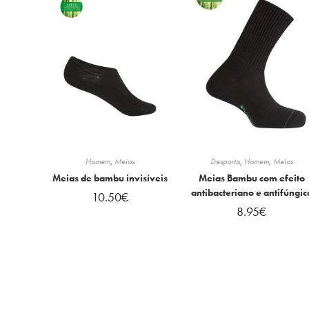
Homem
,
Meias
Desporto
,
Homem
,
Meias
Meias de bambu invisíveis
Meias Bambu com efeito
antibacteriano e antifúngic
10.50
€
8.95
€