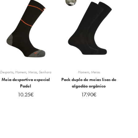
Desporto
,
Homem
,
Meias
,
Senhora
Homem
,
Meias
Meia desportiva especial
Pack duplo de meias lisas de
Padel
algodão orgânico
10.25
€
17.90
€