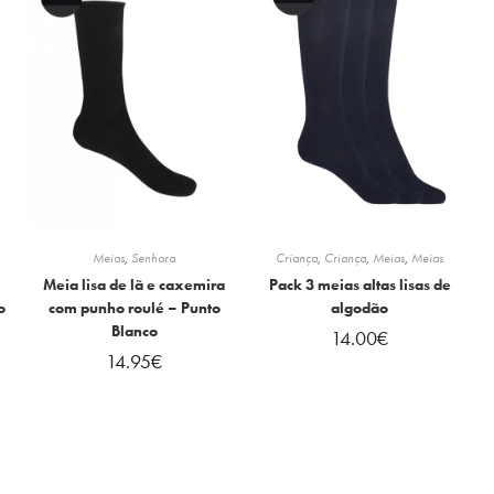
Meias
,
Senhora
Criança
,
Criança
,
Meias
,
Meias
Meia lisa de lã e caxemira
Pack 3 meias altas lisas de
o
com punho roulé – Punto
algodão
Blanco
14.00
€
14.95
€