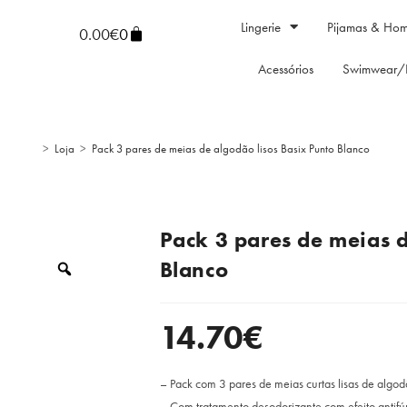
Lingerie
Pijamas & Ho
0.00
€
0
Acessórios
Swimwear/
>
Loja
>
Pack 3 pares de meias de algodão lisos Basix Punto Blanco
Pack 3 pares de meias d
Blanco
14.70
€
– Pack com 3 pares de meias curtas lisas de algod
– Com tratamento desodorizante com efeito antifú