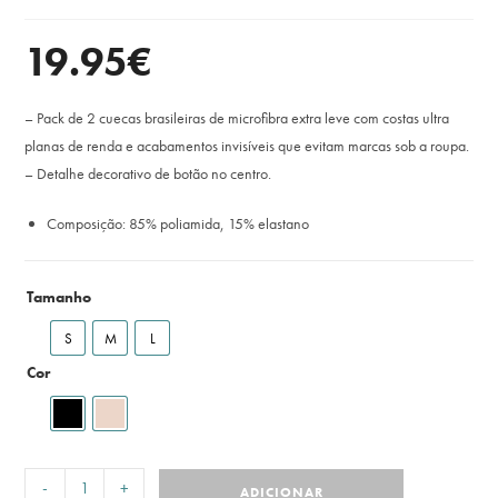
19.95
€
– Pack de 2 cuecas brasileiras de microfibra extra leve com costas ultra
planas de renda e acabamentos invisíveis que evitam marcas sob a roupa.
– Detalhe decorativo de botão no centro.
Composição: 85% poliamida, 15% elastano
Tamanho
S
M
L
Cor
-
+
ADICIONAR