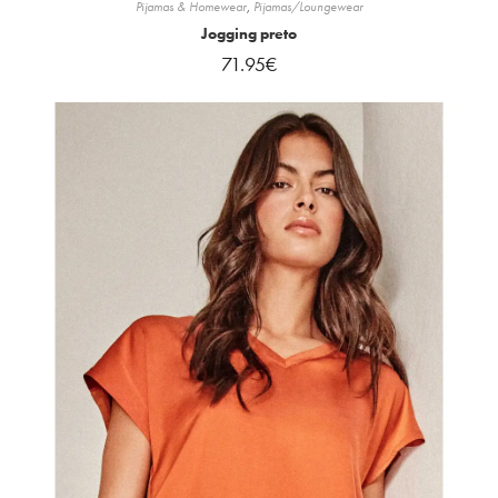
Pijamas & Homewear
,
Pijamas/Loungewear
Jogging preto
71.95
€