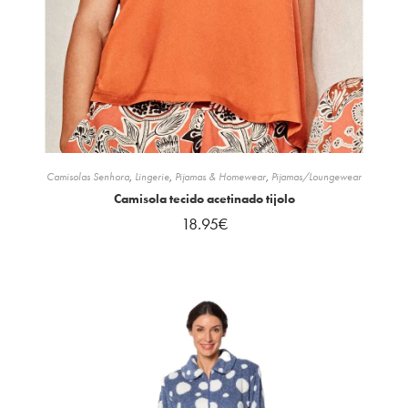
Camisolas Senhora
,
Lingerie
,
Pijamas & Homewear
,
Pijamas/Loungewear
Camisola tecido acetinado tijolo
18.95
€