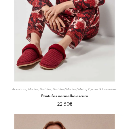
Acessórios
,
Mantas
,
Pantufas
,
Pantufas/Mantas/Meias
,
Pijamas & Homewear
Pantufas vermelho escuro
22.50
€