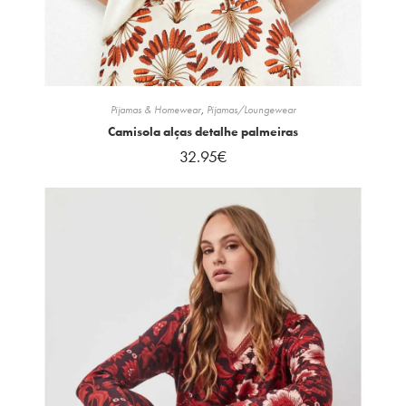
Pijamas & Homewear
,
Pijamas/Loungewear
Camisola alças detalhe palmeiras
32.95
€