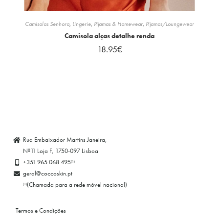
Camisolas Senhora
,
Lingerie
,
Pijamas & Homewear
,
Pijamas/Loungewear
Camisola alças detalhe renda
18.95
€
Rua Embaixador Martins Janeira,
Nº11 Loja F, 1750-097 Lisboa
+351 965 068 495
(1)
geral@coccoskin.pt
(Chamada para a rede móvel nacional)
(1)
Termos e Condições