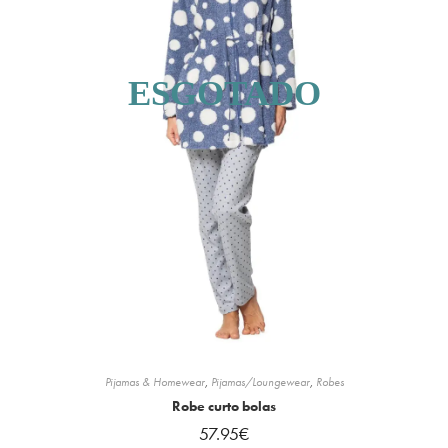
ESGOTADO
Pijamas & Homewear
,
Pijamas/Loungewear
,
Robes
Robe curto bolas
57.95
€