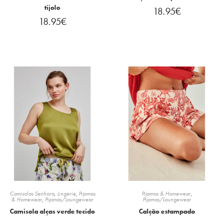
tijolo
18.95
€
18.95
€
Camisolas Senhora
,
Lingerie
,
Pijamas
Pijamas & Homewear
,
& Homewear
,
Pijamas/Loungewear
Pijamas/Loungewear
Camisola alças verde tecido
Calção estampado