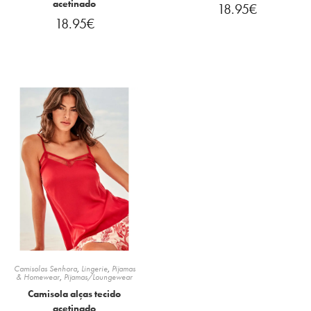
acetinado
18.95
€
18.95
€
Camisolas Senhora
,
Lingerie
,
Pijamas
& Homewear
,
Pijamas/Loungewear
Camisola alças tecido
acetinado