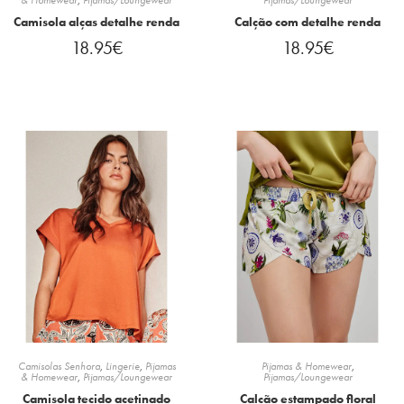
Camisola alças detalhe renda
Calção com detalhe renda
18.95
€
18.95
€
Camisolas Senhora
,
Lingerie
,
Pijamas
Pijamas & Homewear
,
& Homewear
,
Pijamas/Loungewear
Pijamas/Loungewear
Camisola tecido acetinado
Calção estampado floral