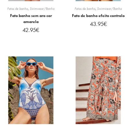
Fatos de banho
,
Swimwear/Banho
Fatos de banho
,
Swimwear/Banho
Fato banho sem aro cor
Fato de banho efeito controlo
amarela
43.95
€
42.95
€