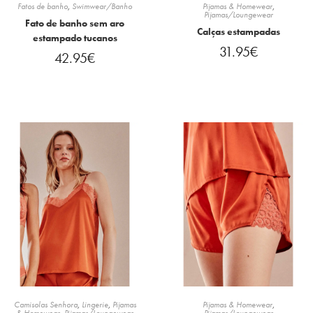
Fatos de banho
,
Swimwear/Banho
Pijamas & Homewear
,
Pijamas/Loungewear
Fato de banho sem aro
Calças estampadas
estampado tucanos
31.95
€
42.95
€
Camisolas Senhora
,
Lingerie
,
Pijamas
Pijamas & Homewear
,
& Homewear
,
Pijamas/Loungewear
Pijamas/Loungewear