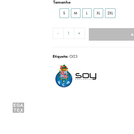
Tamanho
S
M
L
XL
2XL
-
+
A
Etiqueta:
OI23