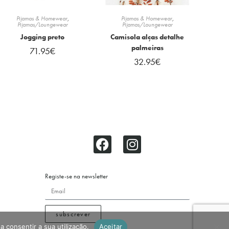
Pijamas & Homewear
,
Pijamas & Homewear
,
Pijamas/Loungewear
Pijamas/Loungewear
Jogging preto
Camisola alças detalhe
palmeiras
71.95
€
32.95
€
Registe-se na newsletter
subscrever
a consentir a sua utilização.
Aceitar