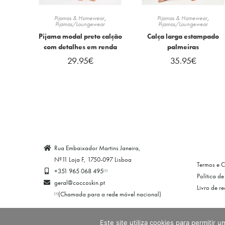
Pijamas & Homewear
,
Pijamas & Homewear
,
Pijamas/Loungewear
Pijamas/Loungewear
Pijama modal preto calção
Calça larga estampado
com detalhes em renda
palmeiras
29.95
€
35.95
€
Rua Embaixador Martins Janeira,
Nº11 Loja F, 1750-097 Lisboa
Termos e 
+351 965 068 495
(1)
Política d
geral@coccoskin.pt
Livro de r
(Chamada para a rede móvel nacional)
(1)
Este site utiliza cookies para permitir 