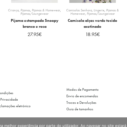
Criança
,
Pijamas
,
Pijamas & Homewear
,
Camisolas Senhora
,
Lingerie
,
Pijamas &
Pijamas/Loungewear
Homewear
,
Pijamas/Loungewear
Pijama estampado Snoopy
Camisola alças verde tecido
branco e rosa
acetinado
27.95
€
18.95
€
Modos de Pagamento
Condições
Envio de encomendas
e Privacidade
Trocas e Devoluções
eclamações eletrónico
Guia de tamanhos
uma melhor experiência por parte do utilizador. Ao navegar no site estará 