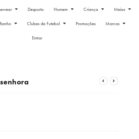
mewear
Desporto
Homem
Criança
Meias
Banho
Clubes de Futebol
Promoções
Marcas
Entrar
 senhora