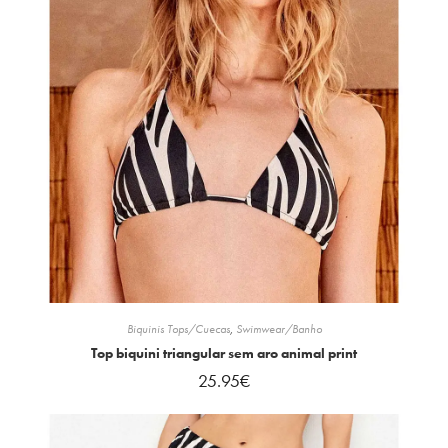
Biquinis Tops/Cuecas
,
Swimwear/Banho
Top biquini triangular sem aro animal print
25.95
€