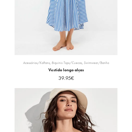
Acessórios/Kaftans
,
Biquinis Tops/Cuecas
,
Swimwear/Banho
Vestido longo alças
39.95
€