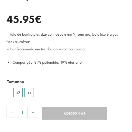
45.95
€
– Fato de banho plus size com decote em V, sem aro, bojo fixo e alças
finas ajustáveis.
– Confeccionado em tecido com estampa tropical.
Composição: 81% poliamida, 19% elastano
Tamanho
42
44
-
+
ADICIONAR