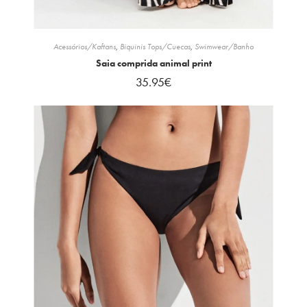
Acessórios/Kaftans
,
Biquinis Tops/Cuecas
,
Swimwear/Banho
Saia comprida animal print
35.95
€