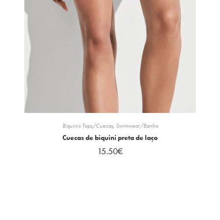
Biquinis Tops/Cuecas
,
Swimwear/Banho
Cuecas de biquini preta de laço
15.50
€