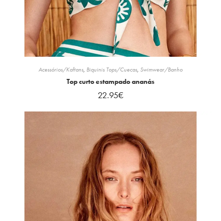
Acessórios/Kaftans
,
Biquinis Tops/Cuecas
,
Swimwear/Banho
Top curto estampado ananás
22.95
€