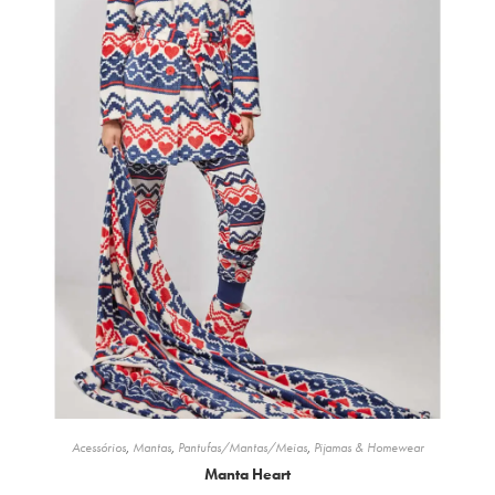
Acessórios
,
Mantas
,
Pantufas/Mantas/Meias
,
Pijamas & Homewear
Manta Heart