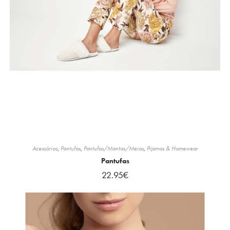
Acessórios
,
Pantufas
,
Pantufas/Mantas/Meias
,
Pijamas & Homewear
Pantufas
22.95
€