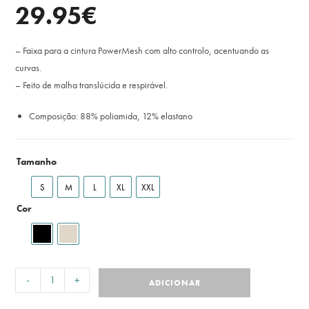
29.95
€
– Faixa para a cintura PowerMesh com alto controlo, acentuando as
curvas.
– Feito de malha translúcida e respirável.
Composição: 88% poliamida, 12% elastano
Tamanho
S
M
L
XL
XXL
Cor
-
+
ADICIONAR