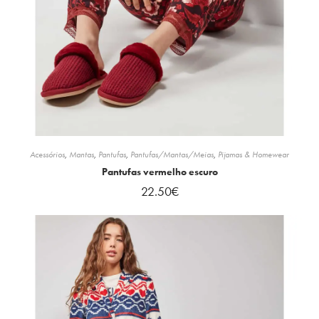
Acessórios
,
Mantas
,
Pantufas
,
Pantufas/Mantas/Meias
,
Pijamas & Homewear
Pantufas vermelho escuro
22.50
€