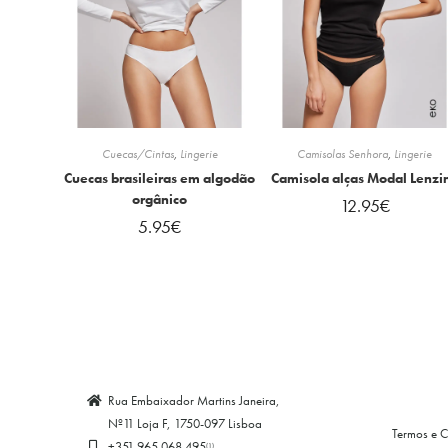
Cuecas/Cintas
,
Lingerie
Camisolas Senhora
,
Lingerie
Cuecas brasileiras em algodão
Camisola alças Modal Lenzi
orgânico
12.95
€
5.95
€
Rua Embaixador Martins Janeira,
Nº11 Loja F, 1750-097 Lisboa
Termos e 
+351 965 068 495
(1)