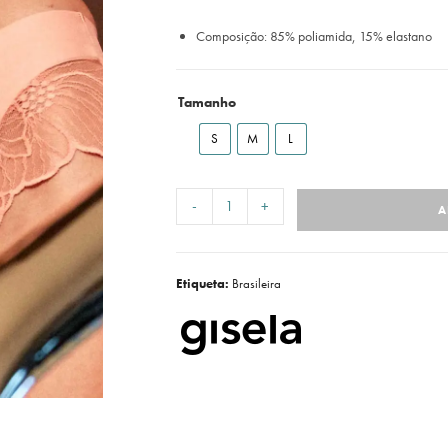
Composição: 85% poliamida, 15% elastano
Tamanho
S
M
L
-
+
A
Etiqueta:
Brasileira