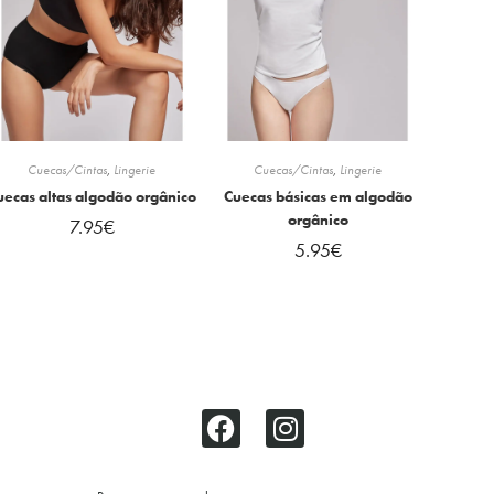
Cuecas/Cintas
,
Lingerie
Cuecas/Cintas
,
Lingerie
uecas altas algodão orgânico
Cuecas básicas em algodão
orgânico
7.95
€
5.95
€