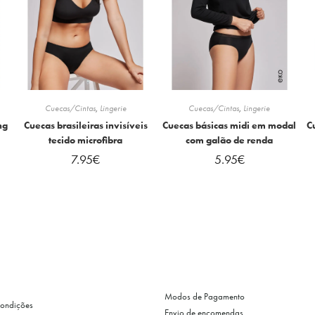
Cuecas/Cintas
,
Lingerie
Cuecas/Cintas
,
Lingerie
ng
Cuecas brasileiras invisíveis
Cuecas básicas midi em modal
C
tecido microfibra
com galão de renda
7.95
€
5.95
€
Modos de Pagamento
Condições
Envio de encomendas