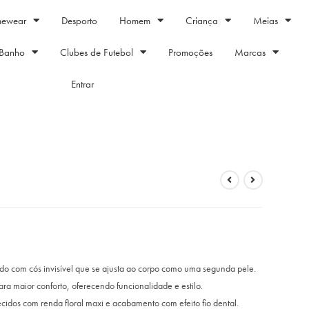
mewear
Desporto
Homem
Criança
Meias
Banho
Clubes de Futebol
Promoções
Marcas
Entrar
do com cós invisível que se ajusta ao corpo como uma segunda pele.
ra maior conforto, oferecendo funcionalidade e estilo.
cidos com renda floral maxi e acabamento com efeito fio dental.