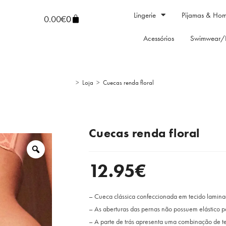
Lingerie
Pijamas & Ho
0.00
€
0
Acessórios
Swimwear/
>
Loja
>
Cuecas renda floral
Cuecas renda floral
12.95
€
– Cueca clássica confeccionada em tecido lamina
– As aberturas das pernas não possuem elástico pa
– A parte de trás apresenta uma combinação de te