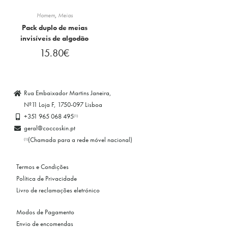
Homem
,
Meias
Pack duplo de meias
invisíveis de algodão
15.80
€
Rua Embaixador Martins Janeira,
Nº11 Loja F, 1750-097 Lisboa
+351 965 068 495
(1)
geral@coccoskin.pt
(Chamada para a rede móvel nacional)
(1)
Termos e Condições
Política de Privacidade
Livro de reclamações eletrónico
Modos de Pagamento
Envio de encomendas