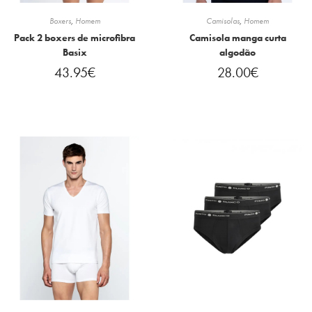
Boxers
,
Homem
Camisolas
,
Homem
Pack 2 boxers de microfibra
Camisola manga curta
Basix
algodão
43.95
€
28.00
€