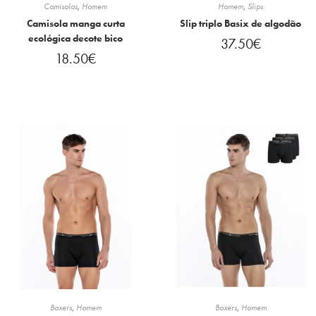
Camisolas
,
Homem
Homem
,
Slips
Camisola manga curta
Slip triplo Basix de algodão
ecológica decote bico
37.50
€
18.50
€
Boxers
,
Homem
Boxers
,
Homem