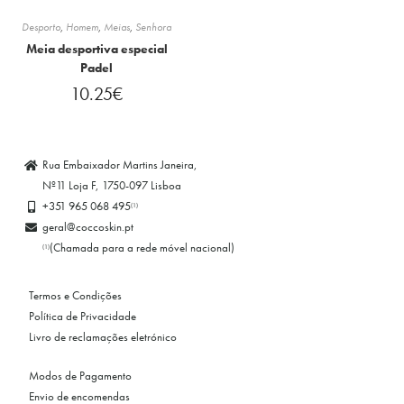
Desporto
,
Homem
,
Meias
,
Senhora
Meia desportiva especial
Padel
10.25
€
Rua Embaixador Martins Janeira,
Nº11 Loja F, 1750-097 Lisboa
+351 965 068 495
(1)
geral@coccoskin.pt
(Chamada para a rede móvel nacional)
(1)
Termos e Condições
Política de Privacidade
Livro de reclamações eletrónico
Modos de Pagamento
Envio de encomendas