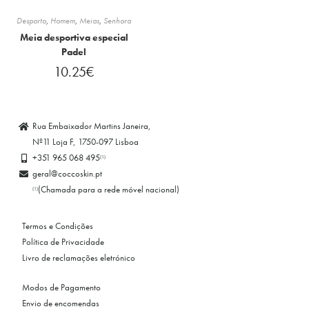
Desporto
,
Homem
,
Meias
,
Senhora
Meia desportiva especial
Padel
10.25
€
Rua Embaixador Martins Janeira,
Nº11 Loja F, 1750-097 Lisboa
+351 965 068 495
(1)
geral@coccoskin.pt
(Chamada para a rede móvel nacional)
(1)
Termos e Condições
Política de Privacidade
Livro de reclamações eletrónico
Modos de Pagamento
Envio de encomendas