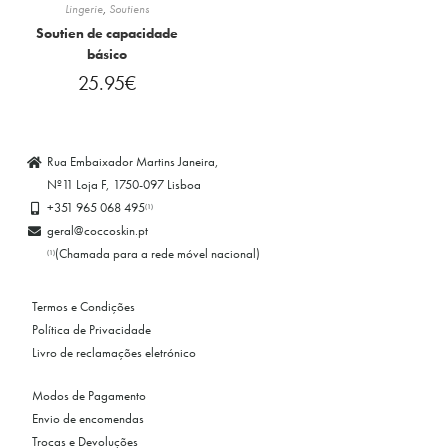
Lingerie
,
Soutiens
Soutien de capacidade
básico
25.95
€
Rua Embaixador Martins Janeira,
Nº11 Loja F, 1750-097 Lisboa
+351 965 068 495
(1)
geral@coccoskin.pt
(Chamada para a rede móvel nacional)
(1)
Termos e Condições
Política de Privacidade
Livro de reclamações eletrónico
Modos de Pagamento
Envio de encomendas
Trocas e Devoluções