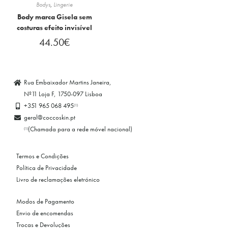
Bodys
,
Lingerie
Body marca Gisela sem
costuras efeito invisível
44.50
€
Rua Embaixador Martins Janeira,
Nº11 Loja F, 1750-097 Lisboa
+351 965 068 495
(1)
geral@coccoskin.pt
(Chamada para a rede móvel nacional)
(1)
Termos e Condições
Política de Privacidade
Livro de reclamações eletrónico
Modos de Pagamento
Envio de encomendas
Trocas e Devoluções