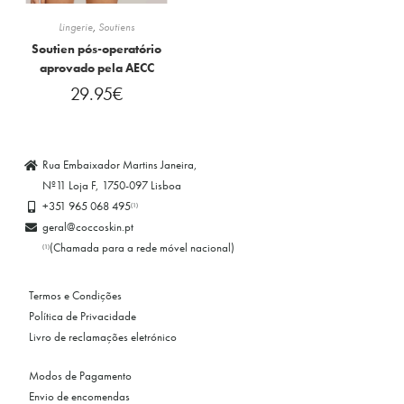
Lingerie
,
Soutiens
Soutien pós-operatório
aprovado pela AECC
29.95
€
Rua Embaixador Martins Janeira,
Nº11 Loja F, 1750-097 Lisboa
+351 965 068 495
(1)
geral@coccoskin.pt
(Chamada para a rede móvel nacional)
(1)
Termos e Condições
Política de Privacidade
Livro de reclamações eletrónico
Modos de Pagamento
Envio de encomendas