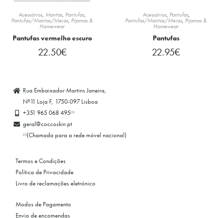
Acessórios
,
Mantas
,
Pantufas
,
Acessórios
,
Pantufas
,
Pantufas/Mantas/Meias
,
Pijamas &
Pantufas/Mantas/Meias
,
Pijamas &
Homewear
Homewear
Pantufas vermelho escuro
Pantufas
22.50
€
22.95
€
Rua Embaixador Martins Janeira,
Nº11 Loja F, 1750-097 Lisboa
+351 965 068 495
(1)
geral@coccoskin.pt
(Chamada para a rede móvel nacional)
(1)
Termos e Condições
Política de Privacidade
Livro de reclamações eletrónico
Modos de Pagamento
Envio de encomendas