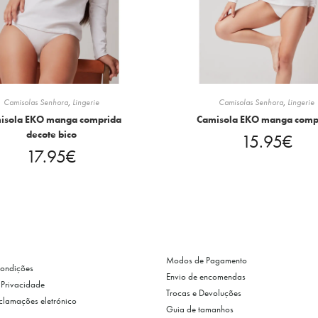
Camisolas Senhora
,
Lingerie
Camisolas Senhora
,
Lingerie
isola EKO manga comprida
Camisola EKO manga comp
decote bico
15.95
€
17.95
€
Modos de Pagamento
Condições
Envio de encomendas
e Privacidade
Trocas e Devoluções
eclamações eletrónico
Guia de tamanhos