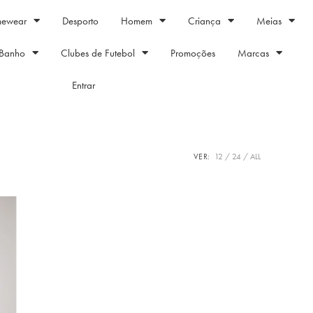
mewear
Desporto
Homem
Criança
Meias
Banho
Clubes de Futebol
Promoções
Marcas
Entrar
VER:
12
24
ALL