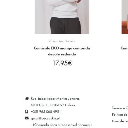
Camisolas
,
Homem
Camisola EKO manga comprida
Cam
decote redondo
17.95
€
Rua Embaixador Martins Janeira,
Nº11 Loja F, 1750-097 Lisboa
Termos e 
+351 965 068 495
(1)
Política d
geral@coccoskin.pt
Livro de r
(Chamada para a rede móvel nacional)
(1)